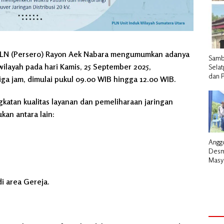
 PLN (Persero) Rayon Aek Nabara mengumumkan adanya
Samb
ilayah pada hari Kamis, 25 September 2025,
Selat
dan 
ga jam, dimulai pukul 09.00 WIB hingga 12.00 WIB.
atan kualitas layanan dan pemeliharaan jaringan
ukan antara lain:
Angg
Desm
Masy
Perd
Inter
i area Gereja.
Perd