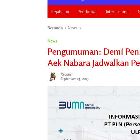
Kejahatan
Pendidikan
Internasional
N
Beranda
News
News
Pengumuman: Demi Peni
Aek Nabara Jadwalkan P
Redaksi
September 24, 2025