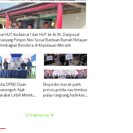
ut HUT Kodaeral I dan HUT ke-81 RI, Danposal
panjang Pimpin Aksi Sosial Bantuan Rumah Nelayan
Pembagian Bendera di Kepulauan Meranti
ota DPRD Dyan
Ekspedisi merah putih
anengsih Ajak
presisi,polda riau tembus
arakat Lebih Melek
pulau rangsang,hadirkan
a Lewat Kuis
negara di teras NKRI
aktif pada Sosialisasi
a Koperasi & UMKM
Selengkapnya