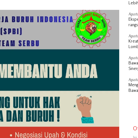
Lebih
Perd
Agustu
Ekspe
rangs
Agustu
Kreat
Lomb
Tingg
Agustu
Bawa
Siner
Agustu
Mengu
Bawa
O
In