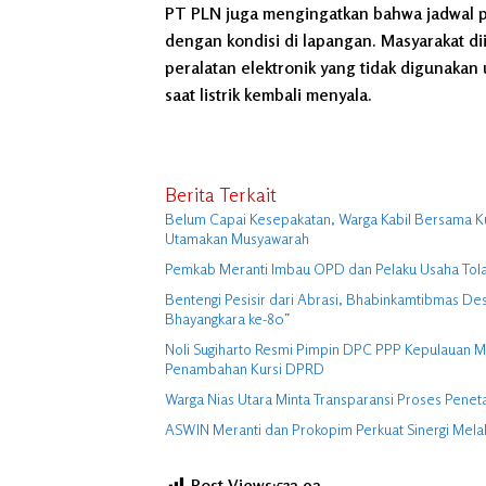
PT PLN juga mengingatkan bahwa jadwal 
dengan kondisi di lapangan. Masyarakat d
peralatan elektronik yang tidak digunakan
saat listrik kembali menyala.
Berita Terkait
Belum Capai Kesepakatan, Warga Kabil Bersama K
Utamakan Musyawarah
Pemkab Meranti Imbau OPD dan Pelaku Usaha Tolak 
Bentengi Pesisir dari Abrasi, Bhabinkamtibmas 
Bhayangkara ke-80″
Noli Sugiharto Resmi Pimpin DPC PPP Kepulauan M
Penambahan Kursi DPRD
Warga Nias Utara Minta Transparansi Proses Penet
ASWIN Meranti dan Prokopim Perkuat Sinergi Melalui
Post Views:532
92