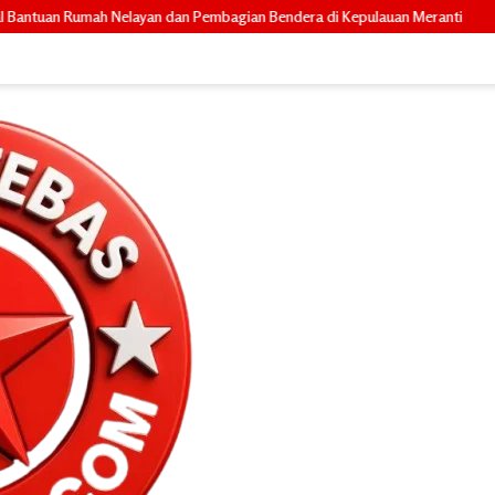
 Pembagian Bendera di Kepulauan Meranti
Anggota DPRD Dyan Desm