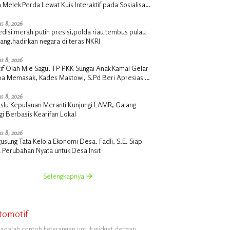
 Melek Perda Lewat Kuis Interaktif pada Sosialisasi
a Koperasi & UMKM
s 8, 2026
disi merah putih presisi,polda riau tembus pulau
ang,hadirkan negara di teras NKRI
s 8, 2026
if Olah Mie Sagu, TP PKK Sungai Anak Kamal Gelar
a Memasak, Kades Mastowi, S.Pd Beri Apresiasi
i
s 8, 2026
slu Kepulauan Meranti Kunjungi LAMR, Galang
gi Berbasis Kearifan Lokal
s 8, 2026
sung Tata Kelola Ekonomi Desa, Fadli, S.E. Siap
 Perubahan Nyata untuk Desa Insit
Selengkapnya
tomotif
i adalah contoh keterangan untuk widget dengan