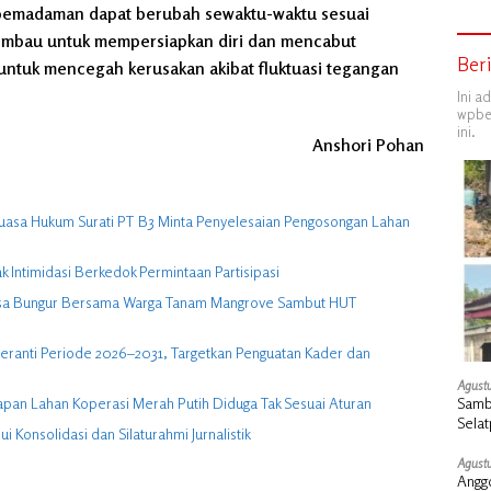
pemadaman dapat berubah sewaktu-waktu sesuai
iimbau untuk mempersiapkan diri dan mencabut
Ber
 untuk mencegah kerusakan akibat fluktuasi tegangan
Ini a
wpber
ini.
Anshori Pohan
uasa Hukum Surati PT B3 Minta Penyelesaian Pengosongan Lahan
Intimidasi Berkedok Permintaan Partisipasi
Desa Bungur Bersama Warga Tanam Mangrove Sambut HUT
eranti Periode 2026–2031, Targetkan Penguatan Kader dan
Agustu
Samb
apan Lahan Koperasi Merah Putih Diduga Tak Sesuai Aturan
Selat
 Konsolidasi dan Silaturahmi Jurnalistik
dan 
Agustu
Angg