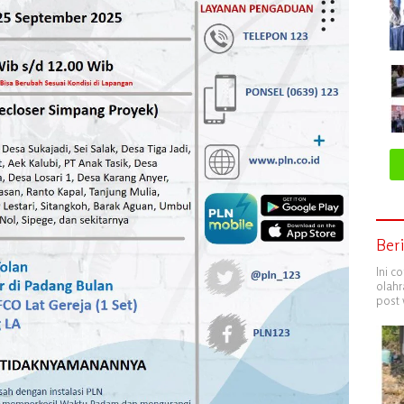
Ber
Ini c
olahr
post 