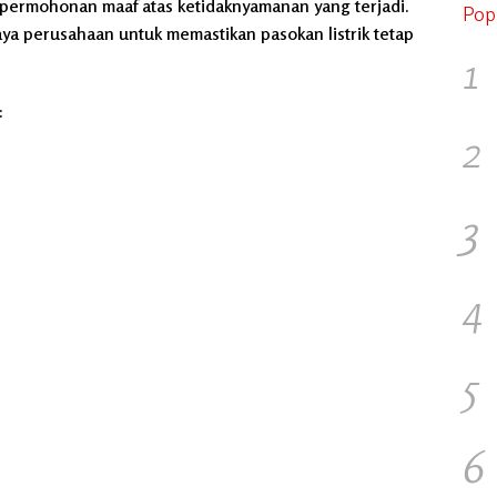
ermohonan maaf atas ketidaknyamanan yang terjadi.
Pop
a perusahaan untuk memastikan pasokan listrik tetap
1
:
2
3
4
5
6