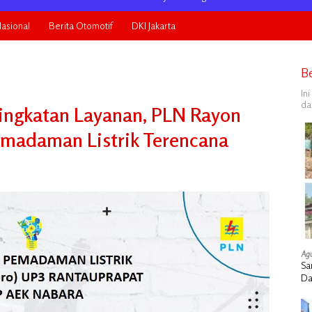
asional
Berita Otomotif
DKI Jakarta
B
In
da
ngkatan Layanan, PLN Rayon
emadaman Listrik Terencana
Agu
Sa
Da
Ru
Ke