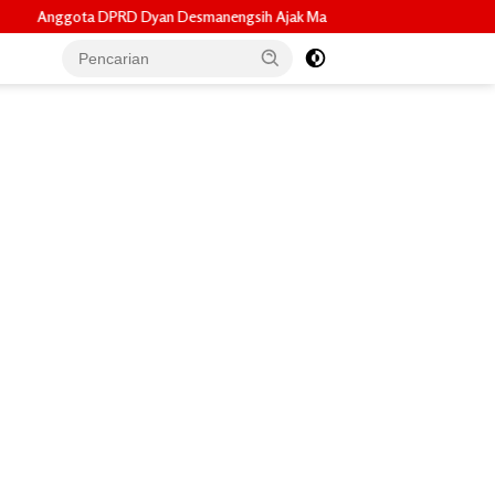
anengsih Ajak Masyarakat Lebih Melek Perda Lewat Kuis Interaktif pada So