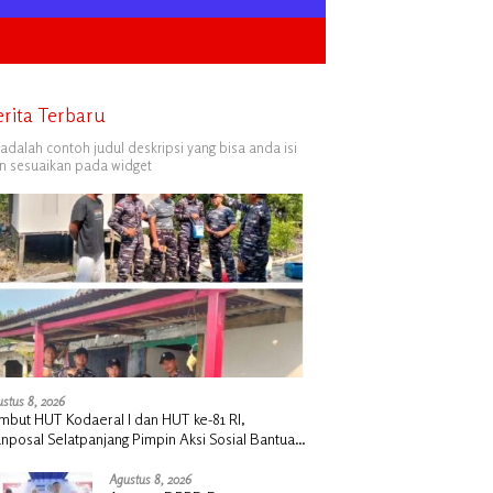
erita Terbaru
i adalah contoh judul deskripsi yang bisa anda isi
n sesuaikan pada widget
stus 8, 2026
mbut HUT Kodaeral I dan HUT ke-81 RI,
nposal Selatpanjang Pimpin Aksi Sosial Bantuan
mah Nelayan dan Pembagian Bendera di
pulauan Meranti
Agustus 8, 2026