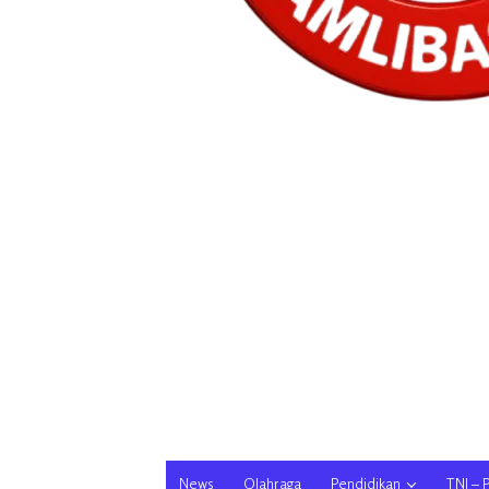
News
Olahraga
Pendidikan
TNI – 