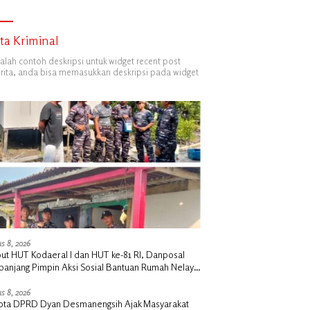
ita Kriminal
dalah contoh deskripsi untuk widget recent post
ita, anda bisa memasukkan deskripsi pada widget
s 8, 2026
ut HUT Kodaeral I dan HUT ke-81 RI, Danposal
panjang Pimpin Aksi Sosial Bantuan Rumah Nelayan
Pembagian Bendera di Kepulauan Meranti
s 8, 2026
ota DPRD Dyan Desmanengsih Ajak Masyarakat