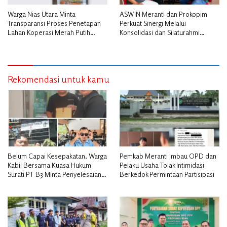
Warga Nias Utara Minta
ASWIN Meranti dan Prokopim
Transparansi Proses Penetapan
Perkuat Sinergi Melalui
Lahan Koperasi Merah Putih
Konsolidasi dan Silaturahmi
Diduga Tak Sesuai Aturan
Jurnalistik
Rekomendasi untuk kamu
Belum Capai Kesepakatan, Warga
Pemkab Meranti Imbau OPD dan
Kabil Bersama Kuasa Hukum
Pelaku Usaha Tolak Intimidasi
Surati PT B3 Minta Penyelesaian
Berkedok Permintaan Partisipasi
Pengosongan Lahan Utamakan
Musyawarah