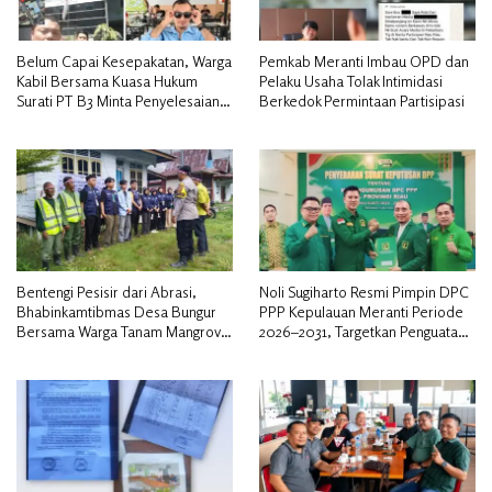
Belum Capai Kesepakatan, Warga
Pemkab Meranti Imbau OPD dan
Kabil Bersama Kuasa Hukum
Pelaku Usaha Tolak Intimidasi
Surati PT B3 Minta Penyelesaian
Berkedok Permintaan Partisipasi
Pengosongan Lahan Utamakan
Musyawarah
Bentengi Pesisir dari Abrasi,
Noli Sugiharto Resmi Pimpin DPC
Bhabinkamtibmas Desa Bungur
PPP Kepulauan Meranti Periode
Bersama Warga Tanam Mangrove
2026–2031, Targetkan Penguatan
Sambut HUT Bhayangkara ke-80″
Kader dan Penambahan Kursi
DPRD