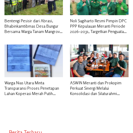
Bentengi Pesisir dari Abrasi,
Noli Sugiharto Resmi Pimpin DPC
Bhabinkamtibmas Desa Bungur
PPP Kepulauan Meranti Periode
Bersama Warga Tanam Mangrove
2026–2031, Targetkan Penguatan
Sambut HUT Bhayangkara ke-80″
Kader dan Penambahan Kursi
DPRD
Warga Nias Utara Minta
ASWIN Meranti dan Prokopim
Transparansi Proses Penetapan
Perkuat Sinergi Melalui
Lahan Koperasi Merah Putih
Konsolidasi dan Silaturahmi
Diduga Tak Sesuai Aturan
Jurnalistik
Berita Terbaru