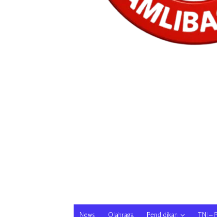
News
Olahraga
Pendidikan
TNI – 