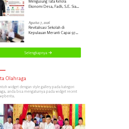
Mengusung Tata Kelola
Ekonomi Desa, Fadli, S.E. Siap
Bawa Perubahan Nyata untuk
Desa Insit
Agustus 7, 2026
Revitalisasi Sekolah di
Kepulauan Meranti Capai 97
Sekolah, Sebanyak 33 Sekolah
Sudah Berjalan dengan
Dukungan Anggaran Rp18 Miliar
Selengkapnya
ita Olahraga
ontoh widget dengan style gallery pada kategori
aga, anda bisa mengaturnya pada widget recent
wpberita.