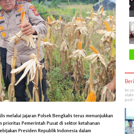
Ber
Ini c
olahr
post 
s melalui jajaran Polsek Bengkalis terus menunjukkan
prioritas Pemerintah Pusat di sektor ketahanan
kebijakan Presiden Republik Indonesia dalam