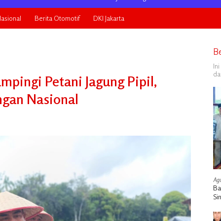
asional
Berita Otomotif
DKI Jakarta
B
In
da
mpingi Petani Jagung Pipil,
gan Nasional
Agu
Ba
Si