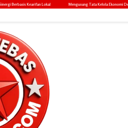
al
Mengusung Tata Kelola Ekonomi Desa, Fadli, S.E. Siap Bawa Peru