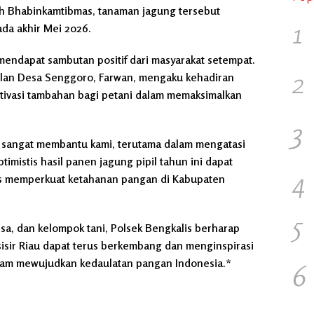
eh Bhabinkamtibmas, tanaman jagung tersebut
1
da akhir Mei 2026.
i mendapat sambutan positif dari masyarakat setempat.
2
an Desa Senggoro, Farwan, mengaku kehadiran
tivasi tambahan bagi petani dalam memaksimalkan
3
n sangat membantu kami, terutama dalam mengatasi
imistis hasil panen jagung pipil tahun ini dapat
4
us memperkuat ketahanan pangan di Kabupaten
5
esa, dan kelompok tani, Polsek Bengkalis berharap
sisir Riau dapat terus berkembang dan menginspirasi
alam mewujudkan kedaulatan pangan Indonesia.*
6