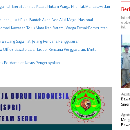
 Hati Bersifat Final, Kuasa Hukum Warga Nilai Tak Manusiawi dan
Ber
Ini a
buhan, Jusuf Rizal Bantah Akan Ada Aksi Mogol Nasional
wpber
ini.
ga Cemari Kawasan Teluk Mata Ikan Batam, Warga Desak Pemerintah
ran Uang Sagu Hati Jelang Rencana Penggusuran
w Office Sawato Laia Hadapi Rencana Penggusuran, Minta
ses Perdamaian Kasus Pengeroyokan
Agustu
Bawa
Siner
Agustu
Mengu
Bawa