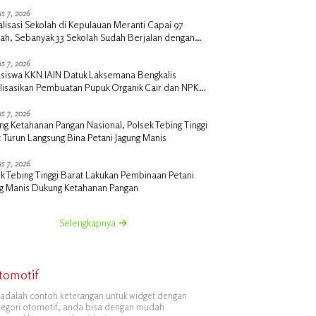
s 7, 2026
alisasi Sekolah di Kepulauan Meranti Capai 97
lah, Sebanyak 33 Sekolah Sudah Berjalan dengan
ngan Anggaran Rp18 Miliar
s 7, 2026
siswa KKN IAIN Datuk Laksemana Bengkalis
alisasikan Pembuatan Pupuk Organik Cair dan NPK
 di Desa Kedabu Rapat
s 7, 2026
g Ketahanan Pangan Nasional, Polsek Tebing Tinggi
 Turun Langsung Bina Petani Jagung Manis
s 7, 2026
k Tebing Tinggi Barat Lakukan Pembinaan Petani
ng Manis Dukung Ketahanan Pangan
Selengkapnya
tomotif
i adalah contoh keterangan untuk widget dengan
tegori otomotif, anda bisa dengan mudah