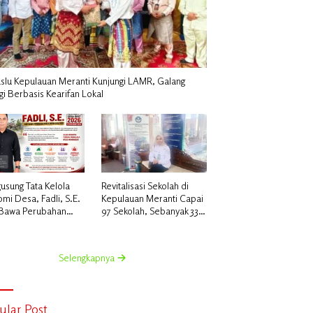
slu Kepulauan Meranti Kunjungi LAMR, Galang
gi Berbasis Kearifan Lokal
usung Tata Kelola
Revitalisasi Sekolah di
mi Desa, Fadli, S.E.
Kepulauan Meranti Capai
 Bawa Perubahan
97 Sekolah, Sebanyak 33
 untuk Desa Insit
Sekolah Sudah Berjalan
dengan Dukungan
Anggaran Rp18 Miliar
Selengkapnya
ular Post