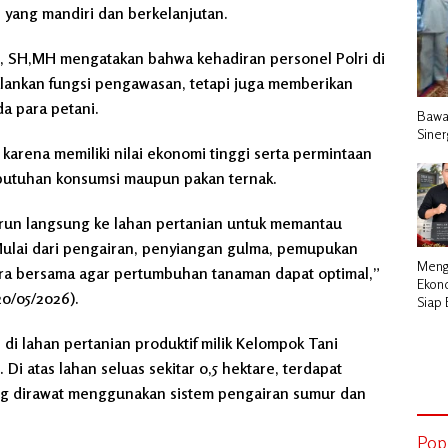
yang mandiri dan berkelanjutan.
, SH,MH mengatakan bahwa kehadiran personel Polri di
lankan fungsi pengawasan, tetapi juga memberikan
a para petani.
Bawa
Siner
 karena memiliki nilai ekonomi tinggi serta permintaan
ebutuhan konsumsi maupun pakan ternak.
turun langsung ke lahan pertanian untuk memantau
ulai dari pengairan, penyiangan gulma, pemupukan
Meng
ra bersama agar pertumbuhan tanaman dapat optimal,”
Ekono
0/05/2026).
Siap
Nyata
di lahan pertanian produktif milik Kelompok Tani
 atas lahan seluas sekitar 0,5 hektare, terdapat
ang dirawat menggunakan sistem pengairan sumur dan
Pop