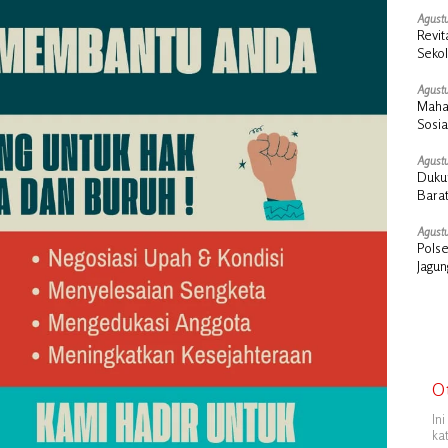
Agustu
Revit
Seko
Duku
Agustu
Maha
Sosi
Cair
Agustu
Dukun
Barat
Agustu
Polse
Jagu
O
In
ka