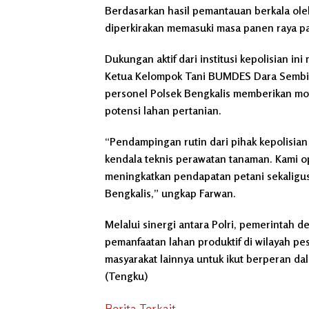
Berdasarkan hasil pemantauan berkala ol
diperkirakan memasuki masa panen raya pa
Dukungan aktif dari institusi kepolisian in
Ketua Kelompok Tani BUMDES Dara Sembil
personel Polsek Bengkalis memberikan mo
potensi lahan pertanian.
“Pendampingan rutin dari pihak kepolisia
kendala teknis perawatan tanaman. Kami opt
meningkatkan pendapatan petani sekalig
Bengkalis,” ungkap Farwan.
Melalui sinergi antara Polri, pemerintah d
pemanfaatan lahan produktif di wilayah pe
masyarakat lainnya untuk ikut berperan d
(Tengku)
Berita Terkait