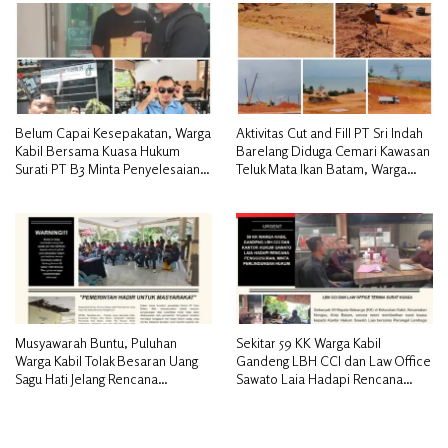
Belum Capai Kesepakatan, Warga
Aktivitas Cut and Fill PT Sri Indah
Kabil Bersama Kuasa Hukum
Barelang Diduga Cemari Kawasan
Surati PT B3 Minta Penyelesaian
Teluk Mata Ikan Batam, Warga
Pengosongan Lahan Utamakan
Desak Pemerintah Pusat dan APH
Musyawarah
Turun Tangan
Musyawarah Buntu, Puluhan
Sekitar 59 KK Warga Kabil
Warga Kabil Tolak Besaran Uang
Gandeng LBH CCI dan Law Office
Sagu Hati Jelang Rencana
Sawato Laia Hadapi Rencana
Penggusuran
Penggusuran, Minta Perlindungan
Hukum