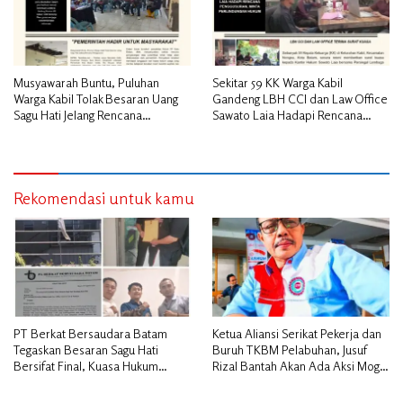
Musyawarah Buntu, Puluhan
Sekitar 59 KK Warga Kabil
Warga Kabil Tolak Besaran Uang
Gandeng LBH CCI dan Law Office
Sagu Hati Jelang Rencana
Sawato Laia Hadapi Rencana
Penggusuran
Penggusuran, Minta Perlindungan
Hukum
Rekomendasi untuk kamu
PT Berkat Bersaudara Batam
Ketua Aliansi Serikat Pekerja dan
Tegaskan Besaran Sagu Hati
Buruh TKBM Pelabuhan, Jusuf
Bersifat Final, Kuasa Hukum
Rizal Bantah Akan Ada Aksi Mogol
Warga Nilai Tak Manusiawi dan
Nasional
Siap Tempuh Jalur RDP