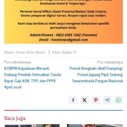
Penulis: Humas Polres Meranti
Editor: Redaksi TL
Navigasi
Pos sebelumnya
Pos selanjutnya
KORPRI Kepulauan Meranti
Polsek Bengkalis Aktif Dampingi
pos
Dukung Pemkab Selesaikan Tunda
Petani Jagung Pipil, Dukung
Bayar Gaji ASN, TPP, dan PPPK
Swasembada Pangan Nasional
April 2026
Baca Juga