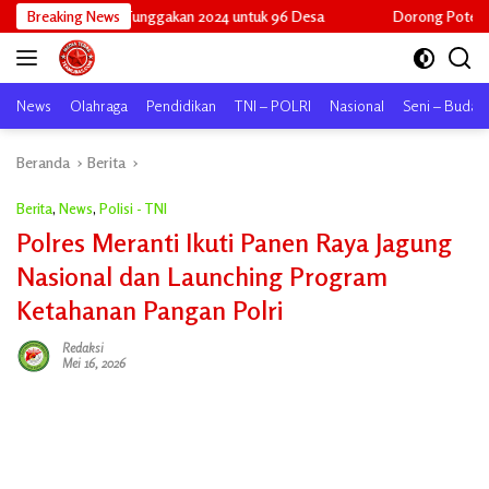
Langsung
Tunggakan 2024 untuk 96 Desa
Breaking News
Dorong Potensi Lokal Tembus Pasar
ke
konten
News
Olahraga
Pendidikan
TNI – POLRI
Nasional
Seni – Buday
Beranda
Berita
Berita
,
News
,
Polisi - TNI
Polres Meranti Ikuti Panen Raya Jagung
Nasional dan Launching Program
Ketahanan Pangan Polri
Redaksi
Mei 16, 2026