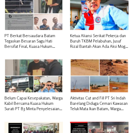
PT Berkat Bersaudara Batam
Ketua Aliansi Serikat Pekerja dan
Tegaskan Besaran Sagu Hati
Buruh TKBM Pelabuhan, Jusuf
Bersifat Final, Kuasa Hukum
Rizal Bantah Akan Ada Aksi Mogol
Warga Nilai Tak Manusiawi dan
Nasional
Siap Tempuh Jalur RDP
Belum Capai Kesepakatan, Warga
Aktivitas Cut and Fill PT Sri Indah
Kabil Bersama Kuasa Hukum
Barelang Diduga Cemari Kawasan
Surati PT B3 Minta Penyelesaian
Teluk Mata Ikan Batam, Warga
Pengosongan Lahan Utamakan
Desak Pemerintah Pusat dan APH
Musyawarah
Turun Tangan