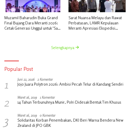
Muzamil Baharudin Buka Grand
Sarat Nuansa Melayu dan Rawat
Final Bujang Dara Meranti 2026:
Perbatasan, LAMR Kepulauan
Cetak Generasi Unggul untuk ‘Sagu
Meranti Apresiasi Ekspedisi
Meranti Mendunia’
Merah Putih Presisi Polda Riau
Selengkapnya
Popular Post
1
Juni 22, 2026
2 Komentar
Jojo Juara Polytron 2026: Ambisi Pecah Telur di Kandang Sendiri
2
Maret 16, 2019
1 Komentar
14 Tahun Terbunuhnya Munir, Polri Didesak Bentuk Tim Khusus
3
Maret 16, 2019
0 Komentar
Solidaritas Korban Penembakan, DKI Beri Warna Bendera New
Zealand di JPO GBK