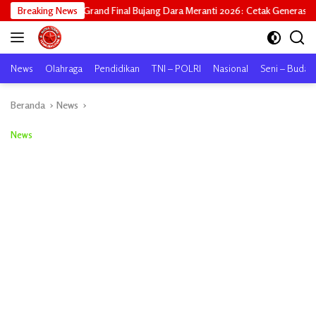
Langsung
d Final Bujang Dara Meranti 2026: Cetak Generasi Unggul untuk ‘Sagu Mera
Breaking News
ke
konten
News
Olahraga
Pendidikan
TNI – POLRI
Nasional
Seni – Buday
Beranda
News
News