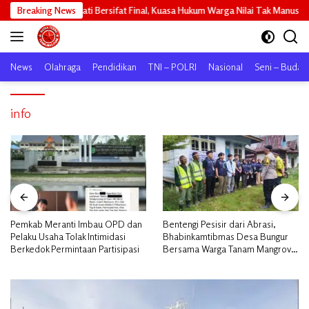
Langsung
an Sagu Hati Bersifat Final, Kuasa Hukum Warga Nilai Tak Manusiawi dan Si
Breaking News
ke
konten
News
Olahraga
Pendidikan
TNI – POLRI
Nasional
Seni – Buday
info
Pemkab Meranti Imbau OPD dan
Bentengi Pesisir dari Abrasi,
Pelaku Usaha Tolak Intimidasi
Bhabinkamtibmas Desa Bungur
Berkedok Permintaan Partisipasi
Bersama Warga Tanam Mangrove
Sambut HUT Bhayangkara ke-80″