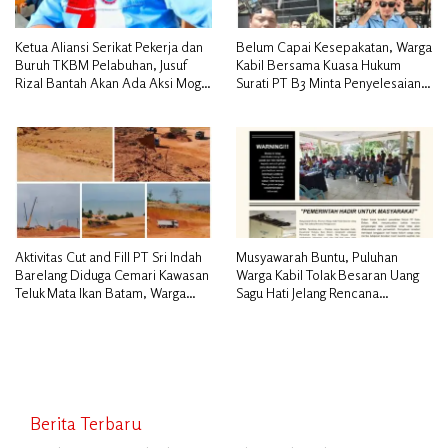
Ketua Aliansi Serikat Pekerja dan
Belum Capai Kesepakatan, Warga
Buruh TKBM Pelabuhan, Jusuf
Kabil Bersama Kuasa Hukum
Rizal Bantah Akan Ada Aksi Mogol
Surati PT B3 Minta Penyelesaian
Nasional
Pengosongan Lahan Utamakan
Musyawarah
Aktivitas Cut and Fill PT Sri Indah
Musyawarah Buntu, Puluhan
Barelang Diduga Cemari Kawasan
Warga Kabil Tolak Besaran Uang
Teluk Mata Ikan Batam, Warga
Sagu Hati Jelang Rencana
Desak Pemerintah Pusat dan APH
Penggusuran
Turun Tangan
Berita Terbaru