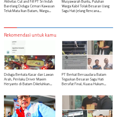
Aktivitas Cut and Fill PT Sri Indah
Musyawarah Buntu, Puluhan
Barelang Diduga Cemari Kawasan
Warga Kabil Tolak Besaran Uang
Teluk Mata Ikan Batam, Warga
Sagu Hati Jelang Rencana
Desak Pemerintah Pusat dan APH
Penggusuran
Turun Tangan
Rekomendasi untuk kamu
Diduga Berkata Kasar dan Lawan
PT Berkat Bersaudara Batam
Arah, Perilaku Driver Maxim
Tegaskan Besaran Sagu Hati
Heryanto di Batam Dikeluhkan
Bersifat Final, Kuasa Hukum
Pelanggan
Warga Nilai Tak Manusiawi dan
Siap Tempuh Jalur RDP