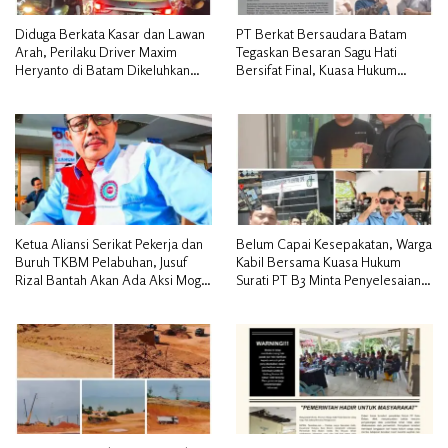
Diduga Berkata Kasar dan Lawan
PT Berkat Bersaudara Batam
Arah, Perilaku Driver Maxim
Tegaskan Besaran Sagu Hati
Heryanto di Batam Dikeluhkan
Bersifat Final, Kuasa Hukum
Pelanggan
Warga Nilai Tak Manusiawi dan
Siap Tempuh Jalur RDP
Ketua Aliansi Serikat Pekerja dan
Belum Capai Kesepakatan, Warga
Buruh TKBM Pelabuhan, Jusuf
Kabil Bersama Kuasa Hukum
Rizal Bantah Akan Ada Aksi Mogol
Surati PT B3 Minta Penyelesaian
Nasional
Pengosongan Lahan Utamakan
Musyawarah