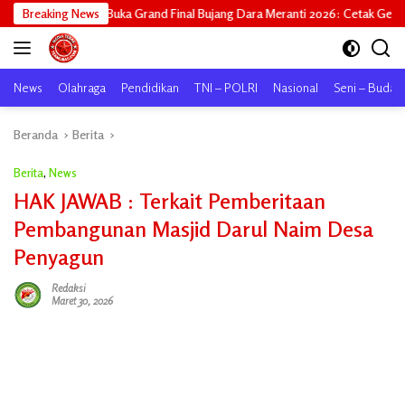
Langsung
 Grand Final Bujang Dara Meranti 2026: Cetak Generasi Unggul untuk ‘Sagu 
Breaking News
ke
konten
News
Olahraga
Pendidikan
TNI – POLRI
Nasional
Seni – Buday
Beranda
Berita
Berita
,
News
HAK JAWAB : Terkait Pemberitaan
Pembangunan Masjid Darul Naim Desa
Penyagun
Redaksi
Maret 30, 2026