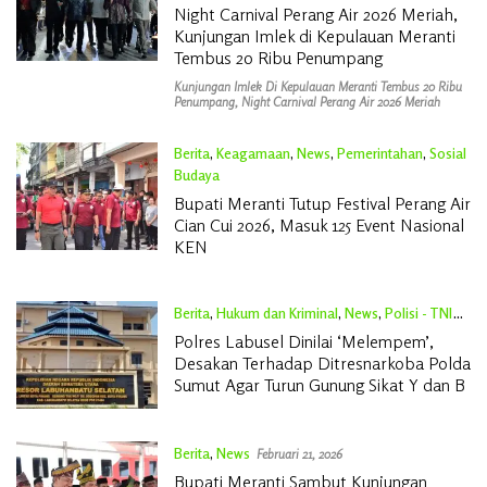
Februari 21, 2026
Night Carnival Perang Air 2026 Meriah,
Kunjungan Imlek di Kepulauan Meranti
Tembus 20 Ribu Penumpang
Kunjungan Imlek Di Kepulauan Meranti Tembus 20 Ribu
Penumpang
,
Night Carnival Perang Air 2026 Meriah
Berita
,
Keagamaan
,
News
,
Pemerintahan
,
Sosial
Budaya
Februari 21, 2026
Bupati Meranti Tutup Festival Perang Air
Cian Cui 2026, Masuk 125 Event Nasional
KEN
Berita
,
Hukum dan Kriminal
,
News
,
Polisi - TNI
Februari 21, 2026
Polres Labusel Dinilai ‘Melempem’,
Desakan Terhadap Ditresnarkoba Polda
Sumut Agar Turun Gunung Sikat Y dan B
Berita
,
News
Februari 21, 2026
Bupati Meranti Sambut Kunjungan