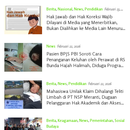
Berita
,
Nasional
,
News
,
Pendidikan
Februari 23,
2026
Hak Jawab dan Hak Koreksi Wajib
Dilayani di Media yang Menerbitkan,
Bukan Dialihkan ke Media Lain Menurut
UU Pers
News
Februari 22, 2026
Pasien BPJS PBI Soroti Cara
Penanganan Keluhan oleh Perawat di RS
Bunda Hajah Halimah, Diduga Program
Walikota Batam Diabaikan
Berita
,
News
,
Pendidikan
Februari 22, 2026
Mahasiswa Unilak Klaim Dihalangi Teliti
Limbah di PT NSP Meranti, Dugaan
Pelanggaran Hak Akademik dan Akses
Data Mencuat
Berita
,
Keagamaan
,
News
,
Pemerintahan
,
Sosial
Budaya