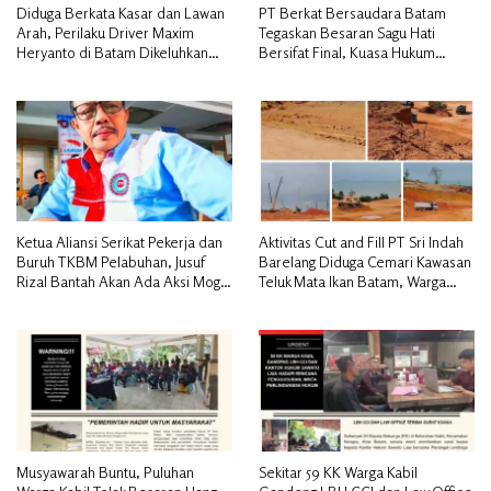
Diduga Berkata Kasar dan Lawan
PT Berkat Bersaudara Batam
Arah, Perilaku Driver Maxim
Tegaskan Besaran Sagu Hati
Heryanto di Batam Dikeluhkan
Bersifat Final, Kuasa Hukum
Pelanggan
Warga Nilai Tak Manusiawi dan
Siap Tempuh Jalur RDP
Ketua Aliansi Serikat Pekerja dan
Aktivitas Cut and Fill PT Sri Indah
Buruh TKBM Pelabuhan, Jusuf
Barelang Diduga Cemari Kawasan
Rizal Bantah Akan Ada Aksi Mogol
Teluk Mata Ikan Batam, Warga
Nasional
Desak Pemerintah Pusat dan APH
Turun Tangan
Musyawarah Buntu, Puluhan
Sekitar 59 KK Warga Kabil