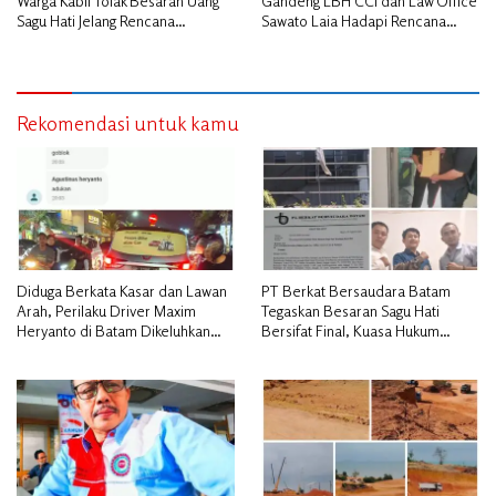
Warga Kabil Tolak Besaran Uang
Gandeng LBH CCI dan Law Office
Sagu Hati Jelang Rencana
Sawato Laia Hadapi Rencana
Penggusuran
Penggusuran, Minta Perlindungan
Hukum
Rekomendasi untuk kamu
Diduga Berkata Kasar dan Lawan
PT Berkat Bersaudara Batam
Arah, Perilaku Driver Maxim
Tegaskan Besaran Sagu Hati
Heryanto di Batam Dikeluhkan
Bersifat Final, Kuasa Hukum
Pelanggan
Warga Nilai Tak Manusiawi dan
Siap Tempuh Jalur RDP