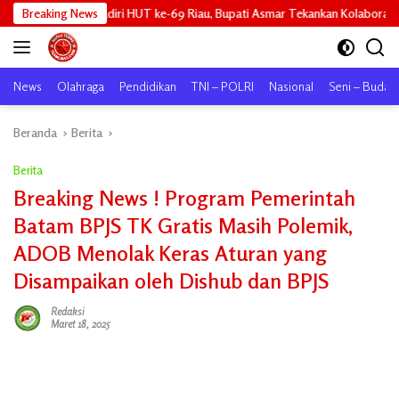
Langsung
diri HUT ke-69 Riau, Bupati Asmar Tekankan Kolaborasi dan Pemerataan P
Breaking News
ke
konten
News
Olahraga
Pendidikan
TNI – POLRI
Nasional
Seni – Buday
Beranda
Berita
Berita
Breaking News ! Program Pemerintah
Batam BPJS TK Gratis Masih Polemik,
ADOB Menolak Keras Aturan yang
Disampaikan oleh Dishub dan BPJS
Redaksi
Maret 18, 2025