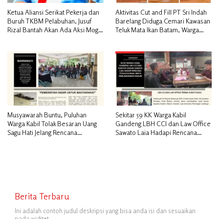
Ketua Aliansi Serikat Pekerja dan
Aktivitas Cut and Fill PT Sri Indah
Buruh TKBM Pelabuhan, Jusuf
Barelang Diduga Cemari Kawasan
Rizal Bantah Akan Ada Aksi Mogol
Teluk Mata Ikan Batam, Warga
Nasional
Desak Pemerintah Pusat dan APH
Turun Tangan
Musyawarah Buntu, Puluhan
Sekitar 59 KK Warga Kabil
Warga Kabil Tolak Besaran Uang
Gandeng LBH CCI dan Law Office
Sagu Hati Jelang Rencana
Sawato Laia Hadapi Rencana
Penggusuran
Penggusuran, Minta Perlindungan
Hukum
Berita Terbaru
Ini adalah contoh judul deskripsi yang bisa anda isi dan sesuaikan
pada widget