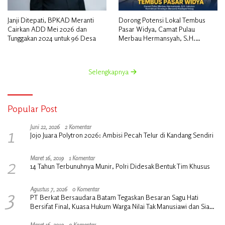
Janji Ditepati, BPKAD Meranti
Dorong Potensi Lokal Tembus
Cairkan ADD Mei 2026 dan
Pasar Widya, Camat Pulau
Tunggakan 2024 untuk 96 Desa
Merbau Hermansyah, S.H.
Lakukan Koordinasi Strategis
Bersama Kadisperindag
Selengkapnya
Popular Post
1
Juni 22, 2026
2 Komentar
Jojo Juara Polytron 2026: Ambisi Pecah Telur di Kandang Sendiri
2
Maret 16, 2019
1 Komentar
14 Tahun Terbunuhnya Munir, Polri Didesak Bentuk Tim Khusus
3
Agustus 7, 2026
0 Komentar
PT Berkat Bersaudara Batam Tegaskan Besaran Sagu Hati
Bersifat Final, Kuasa Hukum Warga Nilai Tak Manusiawi dan Siap
Tempuh Jalur RDP
Maret 16, 2019
0 Komentar