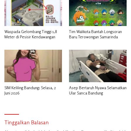
Waspada Gelombang Tinggi 1,8
Tim Walikota Bantah Longsoran
Meter di Pesisir Kendawangan
Baru Terowongan Samarinda
SIM Keliling Bandung: Selasa, 2
Asep Bertaruh Nyawa Selamatkan
Juni 2026
Ular Sanca Bandung
Tinggalkan Balasan