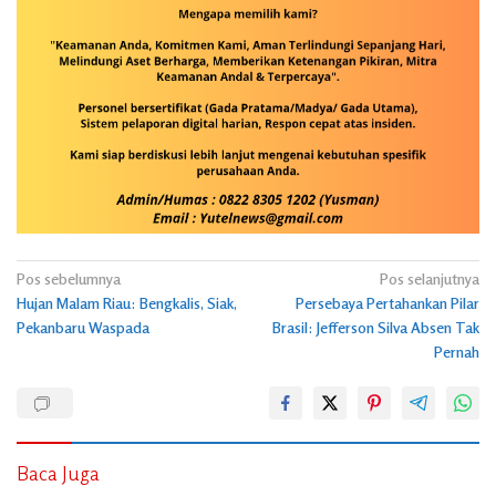
Navigasi
Pos sebelumnya
Pos selanjutnya
Hujan Malam Riau: Bengkalis, Siak,
Persebaya Pertahankan Pilar
pos
Pekanbaru Waspada
Brasil: Jefferson Silva Absen Tak
Pernah
Baca Juga